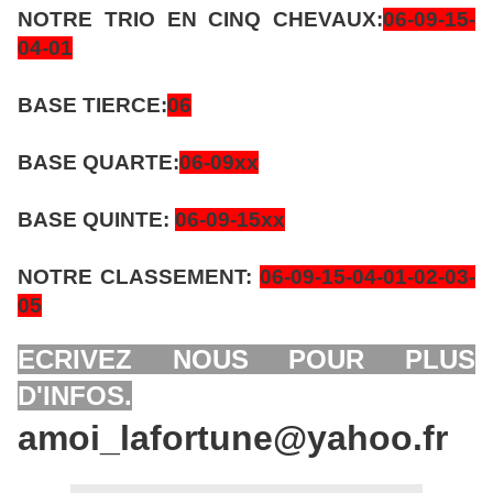
NOTRE TRIO EN CINQ CHEVAUX:
06-09-15-
04-
01
BASE TIERCE:
06
BASE QUARTE:
06-09xx
BASE QUINTE:
06-09-15xx
NOTRE CLASSEMENT:
06-09-15-04-01-02-03-
05
ECRIVEZ NOUS POUR PLUS
D'INFOS.
amoi_lafortune@yahoo.fr