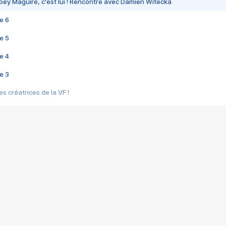
bey Maguire, c'est lui ! Rencontre avec Damien Witecka
e 6
e 5
e 4
e 3
s créatrices de la VF !
e 2
e 1
e Mektoub My Love arrive enfin ! Rencontre avec Shaïn Boumedine et Sal
i : après Toni en famille
elle réalise le bouleversant Dites lui que je l'aime
ais ! Rencontre autour de Vie privée de Rebecca Zlotowski
 de Marguerite, Grave... Rencontre avec Ella Rumpf