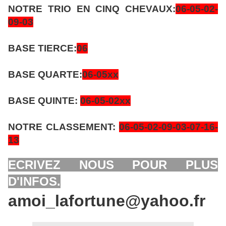
NOTRE TRIO EN CINQ CHEVAUX:
06-05-02-
09
-03
BASE TIERCE:
06
BASE QUARTE:
06-05xx
BASE QUINTE:
06-05-02xx
NOTRE CLASSEMENT:
06-05-02-09-03-07-16-
13
ECRIVEZ NOUS POUR PLUS
D'INFOS.
amoi_lafortune@yahoo.fr