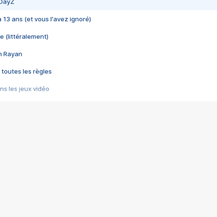
 DayZ
 a 13 ans (et vous l'avez ignoré)
e (littéralement)
im Rayan
 toutes les règles
s les jeux vidéo
us choquant de Rockstar ? - Le scandale BULLY
e plus moche de Steam
du RÊVE tourne au CAUCHEMAR
pendant 8 heures
it… à tort
umiliés par un jeu vidéo
ire - Final Fantasy 8