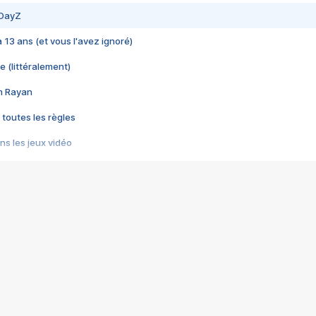
 DayZ
 a 13 ans (et vous l'avez ignoré)
e (littéralement)
im Rayan
 toutes les règles
s les jeux vidéo
us choquant de Rockstar ? - Le scandale BULLY
e plus moche de Steam
du RÊVE tourne au CAUCHEMAR
pendant 8 heures
it… à tort
umiliés par un jeu vidéo