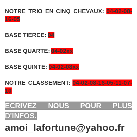
NOTRE TRIO EN CINQ CHEVAUX:
04-02-08-
16-05
BASE TIERCE:
04
BASE QUARTE:
04-02xx
BASE QUINTE:
04-02-08xx
NOTRE CLASSEMENT:
04-02-08-16-05-11-07-
10
ECRIVEZ NOUS POUR PLUS
D'INFOS.
amoi_lafortune@yahoo.fr