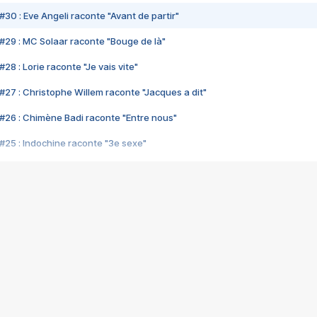
#30 : Eve Angeli raconte "Avant de partir"
#29 : MC Solaar raconte "Bouge de là"
28 : Lorie raconte "Je vais vite"
#27 : Christophe Willem raconte "Jacques a dit"
#26 : Chimène Badi raconte "Entre nous"
#25 : Indochine raconte "3e sexe"
#24 : Zaho raconte "C'est chelou"
#23 : Patrick Bruel raconte "Au café des délices"
#22 : Kyo raconte "Le chemin"
#21 : Nolwenn Leroy raconte "Cassé"
#20 : Patrick Hernandez raconte "Born to be alive"
#19 : Lorie raconte "Près de moi"