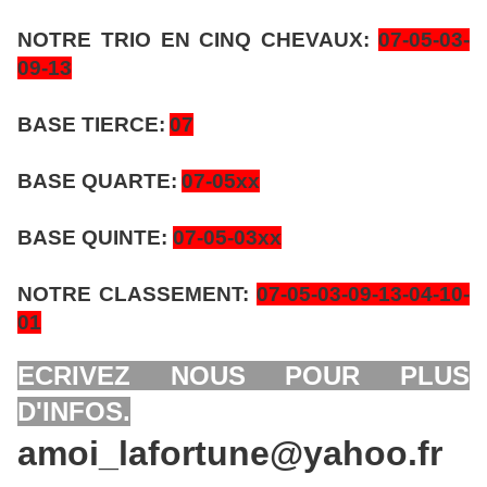
NOTRE TRIO EN CINQ CHEVAUX:
07-05-03-
09-13
BASE TIERCE:
07
BASE QUARTE:
07-05xx
BASE QUINTE:
07-05-03xx
NOTRE CLASSEMENT:
07-05-03-09-13-04-10-
01
ECRIVEZ NOUS POUR PLUS
D'INFOS.
amoi_lafortune@yahoo.fr