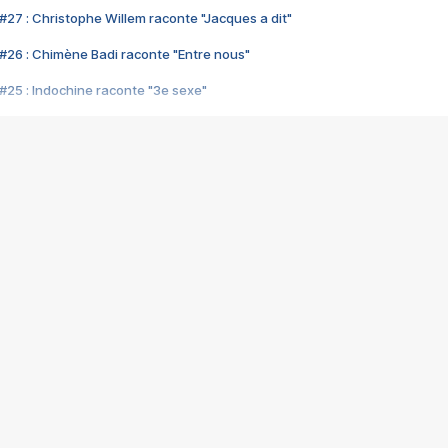
#27 : Christophe Willem raconte "Jacques a dit"
#26 : Chimène Badi raconte "Entre nous"
#25 : Indochine raconte "3e sexe"
#24 : Zaho raconte "C'est chelou"
#23 : Patrick Bruel raconte "Au café des délices"
#22 : Kyo raconte "Le chemin"
#21 : Nolwenn Leroy raconte "Cassé"
#20 : Patrick Hernandez raconte "Born to be alive"
#19 : Lorie raconte "Près de moi"
#18 : Michael Jones raconte "A nos actes manqués" (avec Jean-Jacque
#17 : Khaled raconte "Aïcha"
#16 : Corneille raconte "Parce qu'on vient de loin"