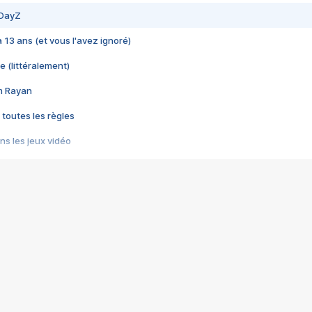
 DayZ
 a 13 ans (et vous l'avez ignoré)
e (littéralement)
im Rayan
 toutes les règles
s les jeux vidéo
us choquant de Rockstar ? - Le scandale BULLY
e plus moche de Steam
du RÊVE tourne au CAUCHEMAR
pendant 8 heures
it… à tort
umiliés par un jeu vidéo