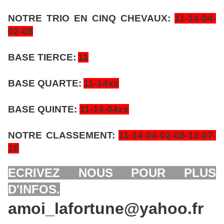
NOTRE TRIO EN CINQ CHEVAUX:
11-14-04-
02-08
BASE TIERCE:
11
BASE QUARTE:
11-14xx
BASE QUINTE:
11-14-04xx
NOTRE CLASSEMENT:
11-14-04-02-08-13-07-
10
ECRIVEZ NOUS POUR PLUS
D'INFOS.
amoi_lafortune@yahoo.fr