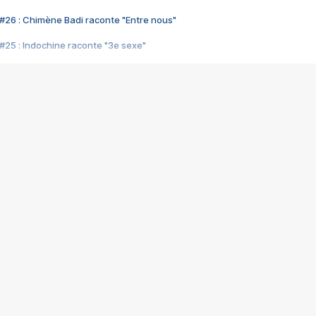
#26 : Chimène Badi raconte "Entre nous"
#25 : Indochine raconte "3e sexe"
#24 : Zaho raconte "C'est chelou"
#23 : Patrick Bruel raconte "Au café des délices"
#22 : Kyo raconte "Le chemin"
#21 : Nolwenn Leroy raconte "Cassé"
#20 : Patrick Hernandez raconte "Born to be alive"
#19 : Lorie raconte "Près de moi"
#18 : Michael Jones raconte "A nos actes manqués" (avec Jean-Jacque
#17 : Khaled raconte "Aïcha"
#16 : Corneille raconte "Parce qu'on vient de loin"
#15 : Indochine raconte "L'aventurier"