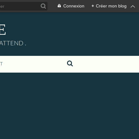
Connexion
+
Créer mon blog
E
ATTEND .
T