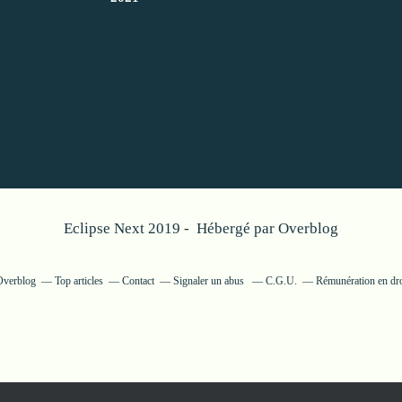
Eclipse Next 2019 - Hébergé par
Overblog
 Overblog
Top articles
Contact
Signaler un abus
C.G.U.
Rémunération en dro