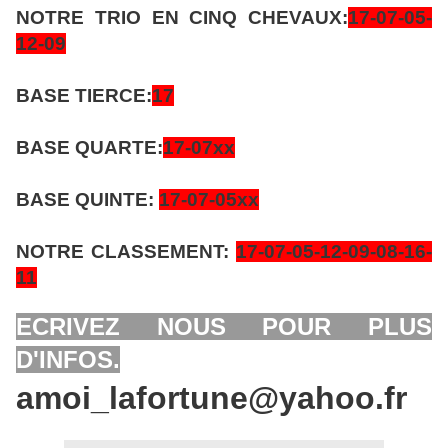
NOTRE TRIO EN CINQ CHEVAUX:
17-07-05-
12-09
BASE TIERCE:
17
BASE QUARTE:
17-07xx
BASE QUINTE:
17-07-05xx
NOTRE CLASSEMENT:
17-07-05-12-09-08-16-
11
ECRIVEZ NOUS POUR PLUS
D'INFOS.
amoi_lafortune@yahoo.fr