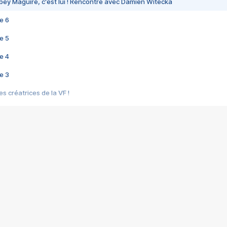
bey Maguire, c'est lui ! Rencontre avec Damien Witecka
e 6
e 5
e 4
e 3
s créatrices de la VF !
e 2
e 1
e Mektoub My Love arrive enfin ! Rencontre avec Shaïn Boumedine et Sal
i : après Toni en famille
elle réalise le bouleversant Dites lui que je l'aime
ais ! Rencontre autour de Vie privée de Rebecca Zlotowski
 de Marguerite, Grave... Rencontre avec Ella Rumpf