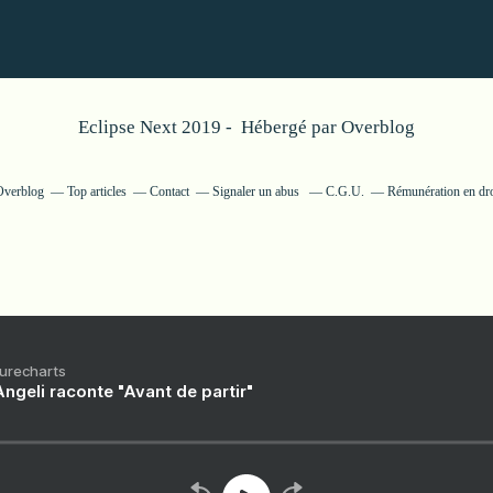
Eclipse Next 2019 - Hébergé par
Overblog
 Overblog
Top articles
Contact
Signaler un abus
C.G.U.
Rémunération en dro
Purecharts
ngeli raconte "Avant de partir"