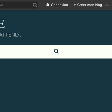
Connexion
+
Créer mon blog
E
ATTEND .
T