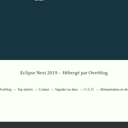
Eclipse Next 2019 - Hébergé par
Overblog
 Overblog
Top articles
Contact
Signaler un abus
C.G.U.
Rémunération en dro