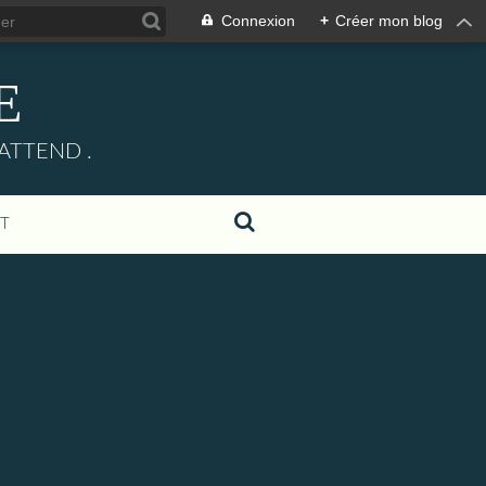
Connexion
+
Créer mon blog
E
ATTEND .
T