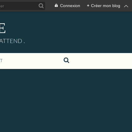
Connexion
+
Créer mon blog
E
ATTEND .
T