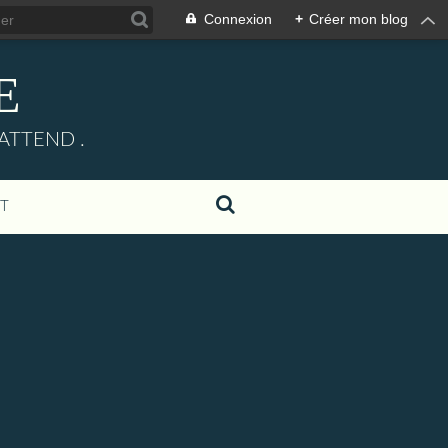
Connexion
+
Créer mon blog
E
ATTEND .
T