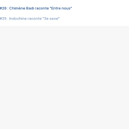
#26 : Chimène Badi raconte "Entre nous"
#25 : Indochine raconte "3e sexe"
#24 : Zaho raconte "C'est chelou"
#23 : Patrick Bruel raconte "Au café des délices"
#22 : Kyo raconte "Le chemin"
#21 : Nolwenn Leroy raconte "Cassé"
#20 : Patrick Hernandez raconte "Born to be alive"
#19 : Lorie raconte "Près de moi"
#18 : Michael Jones raconte "A nos actes manqués" (avec Jean-Jacque
#17 : Khaled raconte "Aïcha"
#16 : Corneille raconte "Parce qu'on vient de loin"
#15 : Indochine raconte "L'aventurier"