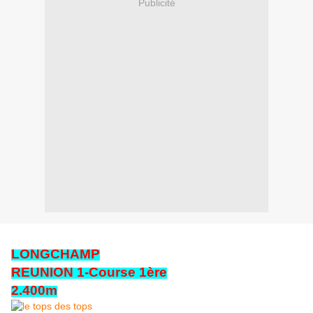
Publicité
LONGCHAMP
REUNION 1-Course 1ère
2.400m