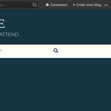
Connexion
+
Créer mon blog
E
ATTEND .
T