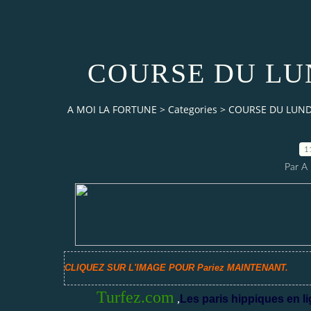
COURSE DU LUN
A MOI LA FORTUNE
>
Categories
>
COURSE DU LUNDI
1
Par 
CLIQUEZ SUR L'IMAGE POUR Pariez MAINTENANT.
Turfez.com
,
Les paris hippiques en li