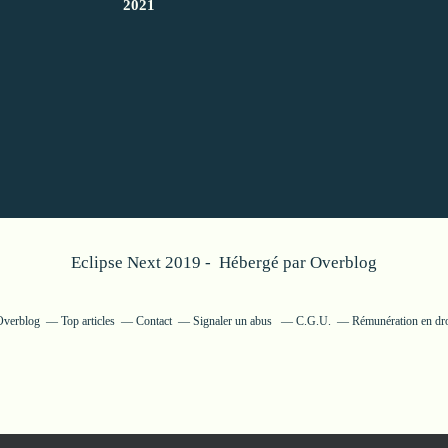
2021
Eclipse Next 2019 - Hébergé par
Overblog
 Overblog
Top articles
Contact
Signaler un abus
C.G.U.
Rémunération en dro