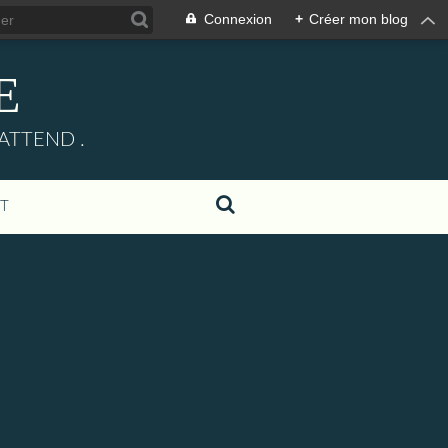
Connexion
+
Créer mon blog
E
ATTEND .
T