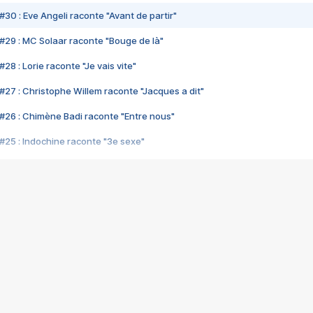
#30 : Eve Angeli raconte "Avant de partir"
#29 : MC Solaar raconte "Bouge de là"
28 : Lorie raconte "Je vais vite"
#27 : Christophe Willem raconte "Jacques a dit"
#26 : Chimène Badi raconte "Entre nous"
#25 : Indochine raconte "3e sexe"
#24 : Zaho raconte "C'est chelou"
#23 : Patrick Bruel raconte "Au café des délices"
#22 : Kyo raconte "Le chemin"
#21 : Nolwenn Leroy raconte "Cassé"
#20 : Patrick Hernandez raconte "Born to be alive"
#19 : Lorie raconte "Près de moi"