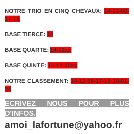
NOTRE TRIO EN CINQ CHEVAUX:
14-12-08-
17-18
BASE TIERCE:
14
BASE QUARTE:
14-12xx
BASE QUINTE:
14-12-08xx
NOTRE CLASSEMENT:
14-12-08-17-18-10-01-
04
ECRIVEZ NOUS POUR PLUS
D'INFOS.
amoi_lafortune@yahoo.fr