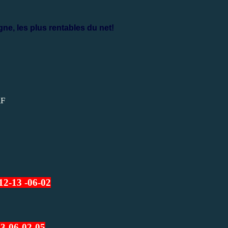
gne, les plus rentables du net!
12-13 -06-02
13-06-02-05