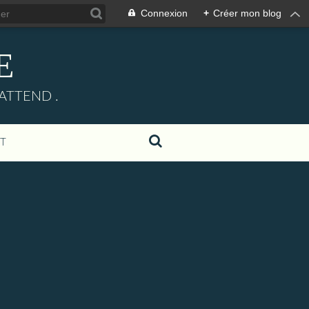
Connexion
+
Créer mon blog
E
ATTEND .
T