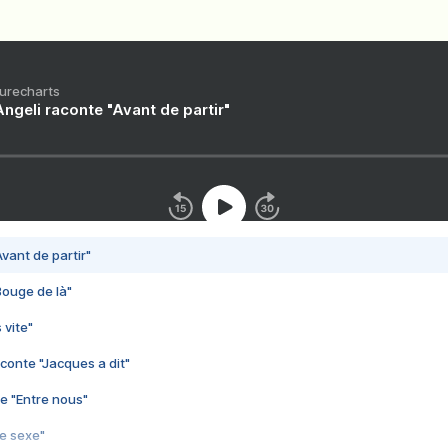
Purecharts
ngeli raconte "Avant de partir"
vant de partir"
Bouge de là"
 vite"
conte "Jacques a dit"
e "Entre nous"
3e sexe"