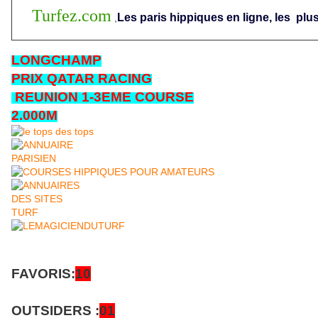
Turfez.com
Les paris hippiques en ligne, les
plus
,
LONGCHAMP
PRIX QATAR RACING
REUNION 1-3EME COURSE
2.000M
FAVORIS:
10
OUTSIDERS :
01