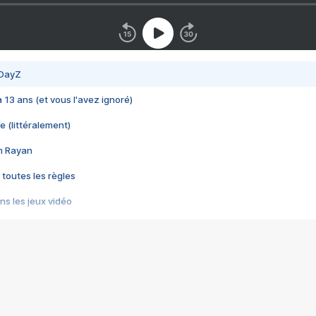
 DayZ
 a 13 ans (et vous l'avez ignoré)
e (littéralement)
im Rayan
 toutes les règles
s les jeux vidéo
us choquant de Rockstar ? - Le scandale BULLY
e plus moche de Steam
du RÊVE tourne au CAUCHEMAR
pendant 8 heures