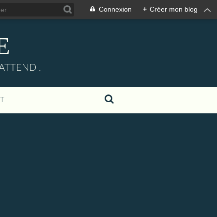
Connexion
+
Créer mon blog
E
ATTEND .
T