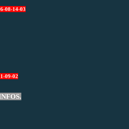
06-08-14-03
11-09-02
INFOS.