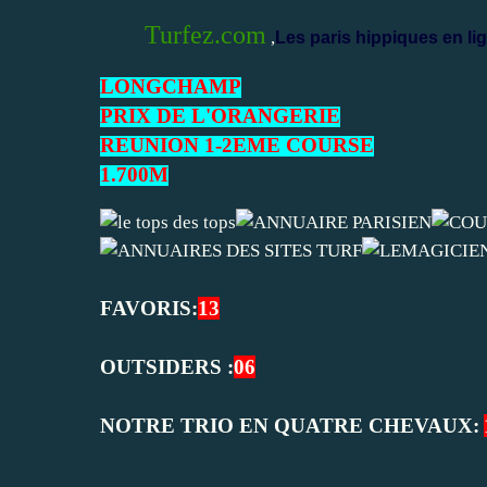
Turfez.com
,
Les paris hippiques en lig
LONGCHAMP
PRIX DE L'ORANGERIE
REUNION 1-2EME COURSE
1.700M
FAVORIS:
13
OUTSIDERS :
06
NOTRE TRIO EN QUATRE CHEVAUX: