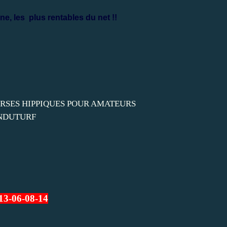
ne, les
plus rentables du net !!
13-06-08-14