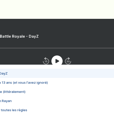
 Battle Royale - DayZ
 DayZ
 a 13 ans (et vous l'avez ignoré)
e (littéralement)
im Rayan
 toutes les règles