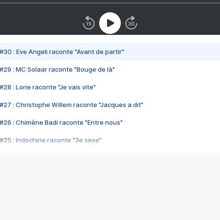
#30 : Eve Angeli raconte "Avant de partir"
#29 : MC Solaar raconte "Bouge de là"
28 : Lorie raconte "Je vais vite"
#27 : Christophe Willem raconte "Jacques a dit"
#26 : Chimène Badi raconte "Entre nous"
#25 : Indochine raconte "3e sexe"
#24 : Zaho raconte "C'est chelou"
#23 : Patrick Bruel raconte "Au café des délices"
#22 : Kyo raconte "Le chemin"
#21 : Nolwenn Leroy raconte "Cassé"