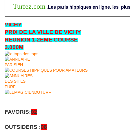
Turfez.com
Les paris hippiques en ligne, les
plus
,
VICHY
PRIX DE LA VILLE DE VICHY
REUNION 1-2EME COURSE
3.000M
FAVORIS:
02
OUTSIDERS :
08