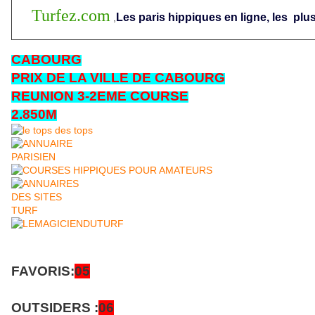
Turfez.com
Les paris hippiques en ligne, les
plus
,
CABOURG
PRIX DE LA VILLE DE CABOURG
REUNION 3-2EME COURSE
2.850M
FAVORIS:
05
OUTSIDERS :
06