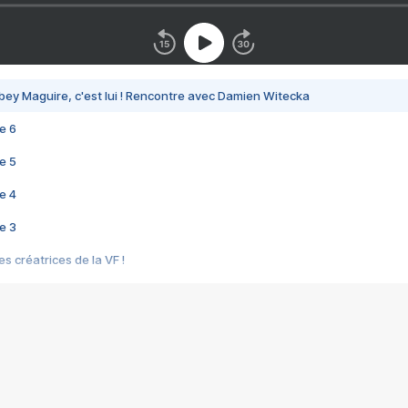
bey Maguire, c'est lui ! Rencontre avec Damien Witecka
e 6
e 5
e 4
e 3
s créatrices de la VF !
e 2
e 1
e Mektoub My Love arrive enfin ! Rencontre avec Shaïn Boumedine et Sal
i : après Toni en famille