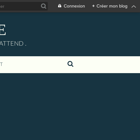
Connexion
+
Créer mon blog
E
ATTEND .
T