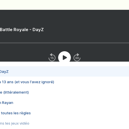
 Battle Royale - DayZ
 DayZ
 a 13 ans (et vous l'avez ignoré)
e (littéralement)
im Rayan
 toutes les règles
s les jeux vidéo