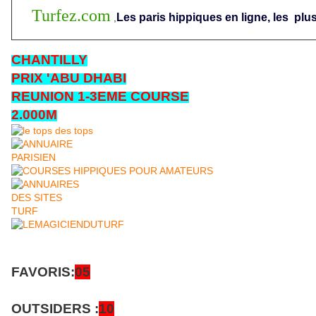
Turfez.com
Les paris hippiques en ligne, les
plus
,
CHANTILLY
PRIX 'ABU DHABI
REUNION 1-3EME COURSE
2.000M
FAVORIS:
05
OUTSIDERS :
10