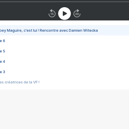
bey Maguire, c'est lui ! Rencontre avec Damien Witecka
e 6
e 5
e 4
e 3
s créatrices de la VF !
e 2
e 1
e Mektoub My Love arrive enfin ! Rencontre avec Shaïn Boumedine et Sal
i : après Toni en famille