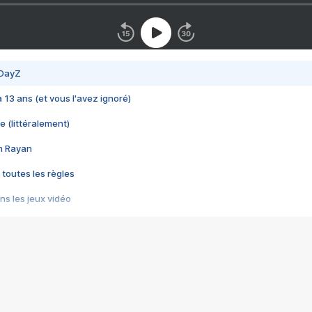
 DayZ
 a 13 ans (et vous l'avez ignoré)
e (littéralement)
im Rayan
 toutes les règles
s les jeux vidéo
us choquant de Rockstar ? - Le scandale BULLY
e plus moche de Steam
du RÊVE tourne au CAUCHEMAR
pendant 8 heures