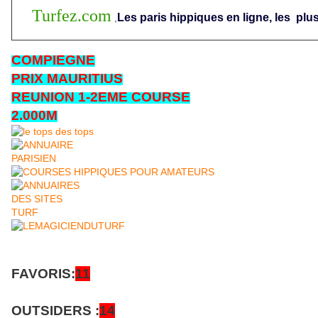
Turfez.com
Les paris hippiques en ligne, les
plus
,
COMPIEGNE
PRIX MAURITIUS
REUNION 1-2EME COURSE
2.000M
FAVORIS:
11
OUTSIDERS :
14