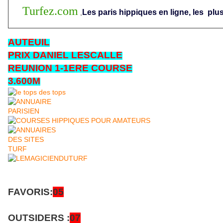
Turfez.com
Les paris hippiques en ligne, les
plus
,
AUTEUIL
PRIX DANIEL LESCALLE
REUNION 1-1ERE COURSE
3.600M
FAVORIS:
05
OUTSIDERS :
07