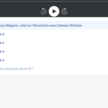
bey Maguire, c'est lui ! Rencontre avec Damien Witecka
e 6
e 5
e 4
e 3
s créatrices de la VF !
e 2
e 1
e Mektoub My Love arrive enfin ! Rencontre avec Shaïn Boumedine et Sal
i : après Toni en famille