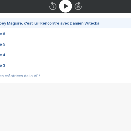
bey Maguire, c'est lui ! Rencontre avec Damien Witecka
e 6
e 5
e 4
e 3
s créatrices de la VF !
e 2
e 1
e Mektoub My Love arrive enfin ! Rencontre avec Shaïn Boumedine et Sal
i : après Toni en famille
elle réalise le bouleversant Dites lui que je l'aime