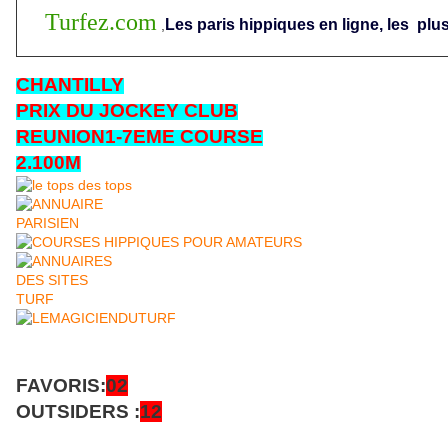
Turfez.com
Les paris hippiques en ligne, les
plus
,
CHANTILLY
PRIX DU JOCKEY CLUB
REUNION1-7EME COURSE
2.100M
FAVORIS:
02
OUTSIDERS :
12