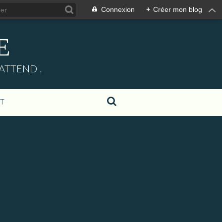
Connexion
+
Créer mon blog
E
ATTEND .
T