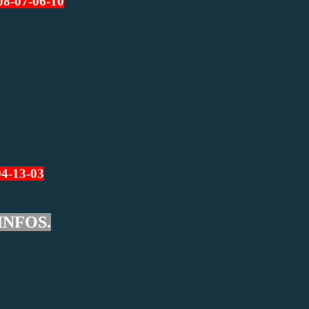
08-07-06-10
04-13-03
INFOS.