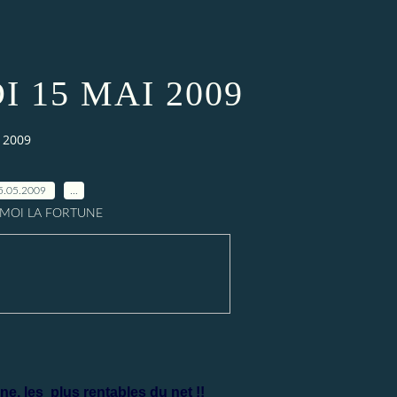
 15 MAI 2009
 2009
5.05.2009
…
A MOI LA FORTUNE
ne, les
plus rentables du net !!