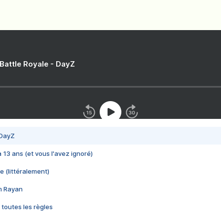
 Battle Royale - DayZ
 DayZ
 a 13 ans (et vous l'avez ignoré)
e (littéralement)
im Rayan
 toutes les règles