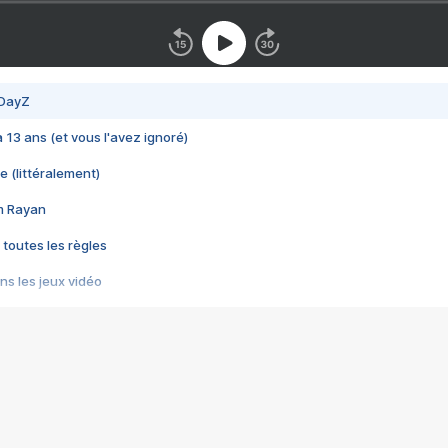
 DayZ
 a 13 ans (et vous l'avez ignoré)
e (littéralement)
im Rayan
 toutes les règles
s les jeux vidéo
us choquant de Rockstar ? - Le scandale BULLY
e plus moche de Steam
du RÊVE tourne au CAUCHEMAR
pendant 8 heures