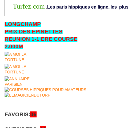
Turfez.com
Les paris hippiques en ligne, les
plus
,
LONGCHAMP
PRIX DES EPINETTES
REUNION 1-1 ERE COURSE
2.000M
FAVORIS:
06