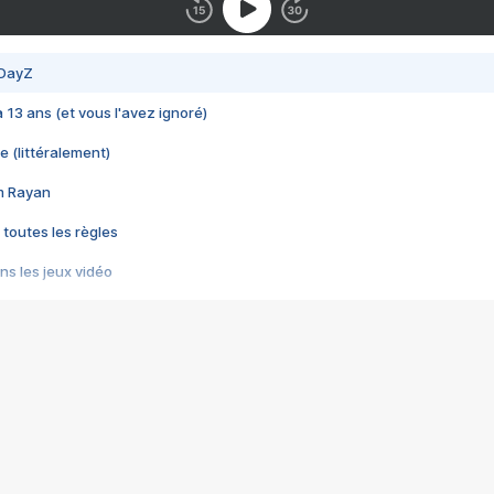
 DayZ
 a 13 ans (et vous l'avez ignoré)
e (littéralement)
im Rayan
 toutes les règles
s les jeux vidéo
us choquant de Rockstar ? - Le scandale BULLY
e plus moche de Steam
du RÊVE tourne au CAUCHEMAR
pendant 8 heures
it… à tort