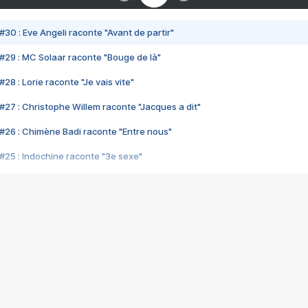
#30 : Eve Angeli raconte "Avant de partir"
#29 : MC Solaar raconte "Bouge de là"
28 : Lorie raconte "Je vais vite"
#27 : Christophe Willem raconte "Jacques a dit"
#26 : Chimène Badi raconte "Entre nous"
#25 : Indochine raconte "3e sexe"
#24 : Zaho raconte "C'est chelou"
#23 : Patrick Bruel raconte "Au café des délices"
#22 : Kyo raconte "Le chemin"
#21 : Nolwenn Leroy raconte "Cassé"
#20 : Patrick Hernandez raconte "Born to be alive"
#19 : Lorie raconte "Près de moi"