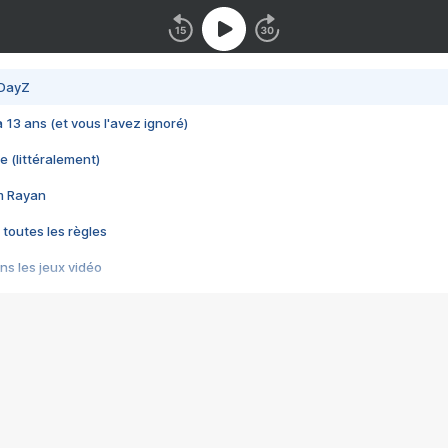
 DayZ
 a 13 ans (et vous l'avez ignoré)
e (littéralement)
im Rayan
 toutes les règles
s les jeux vidéo
us choquant de Rockstar ? - Le scandale BULLY
e plus moche de Steam
du RÊVE tourne au CAUCHEMAR
pendant 8 heures
it… à tort