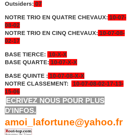
Outsiders:
07
NOTRE TRIO EN QUATRE CHEVAUX:
10-07-
08-02
NOTRE TRIO EN CINQ CHEVAUX:
10-07-08-
02-17
BASE TIERCE:
10-X-X
BASE QUARTE:
10-07-X-X
BASE QUINTE :
10-07-08-X-X
NOTRE CLASSEMENT:
10-07-08-02
-17-13-
15
-06
ECRIVEZ NOUS POUR PLUS
D'INFOS.
amoi_lafortune@yahoo.fr