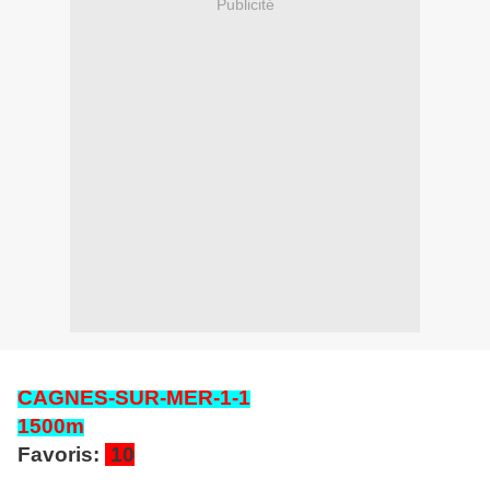
Publicité
CAGNES-SUR-MER
-1-1
1500
m
Favoris:
10