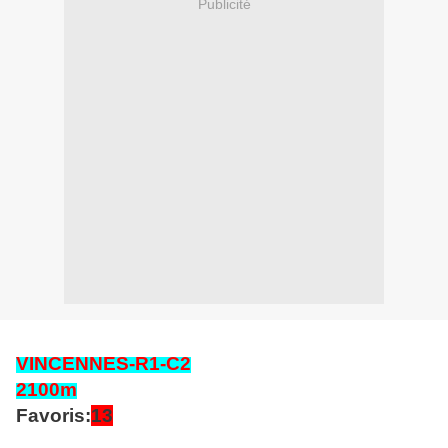
Publicité
VINCENNES
-R1-C2
2100
m
Favoris:
13