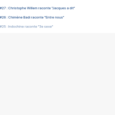
#27 : Christophe Willem raconte "Jacques a dit"
#26 : Chimène Badi raconte "Entre nous"
#25 : Indochine raconte "3e sexe"
#24 : Zaho raconte "C'est chelou"
#23 : Patrick Bruel raconte "Au café des délices"
#22 : Kyo raconte "Le chemin"
#21 : Nolwenn Leroy raconte "Cassé"
#20 : Patrick Hernandez raconte "Born to be alive"
#19 : Lorie raconte "Près de moi"
#18 : Michael Jones raconte "A nos actes manqués" (avec Jean-Jacque
#17 : Khaled raconte "Aïcha"
#16 : Corneille raconte "Parce qu'on vient de loin"