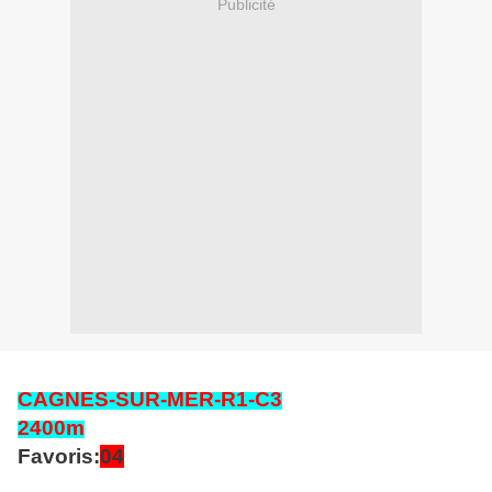
Publicité
CAGNES-SUR-MER
-R1-C3
2400
m
Favoris:
04