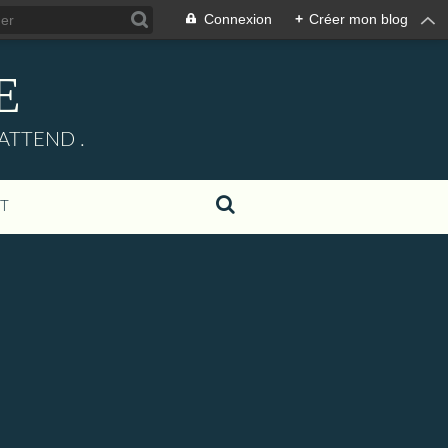
Connexion
+
Créer mon blog
E
ATTEND .
T