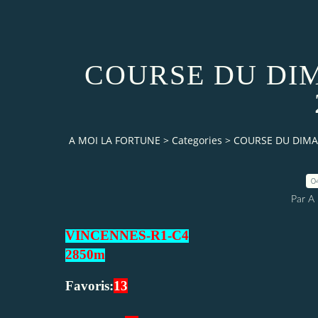
COURSE DU DI
A MOI LA FORTUNE
>
Categories
>
COURSE DU DIMA
0
Par 
VINCENNES
-R1-C4
2850
m
Favoris:
13