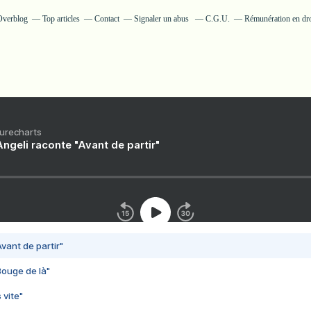
 Overblog
Top articles
Contact
Signaler un abus
C.G.U.
Rémunération en dro
Purecharts
ngeli raconte "Avant de partir"
vant de partir"
Bouge de là"
 vite"