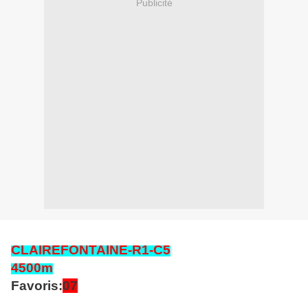
Publicité
CLAIREFONTAINE
-R1-C5
4500
m
Favoris:
07