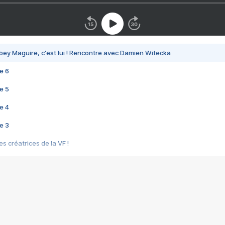
bey Maguire, c'est lui ! Rencontre avec Damien Witecka
e 6
e 5
e 4
e 3
s créatrices de la VF !
e 2
e 1
e Mektoub My Love arrive enfin ! Rencontre avec Shaïn Boumedine et Sal
i : après Toni en famille