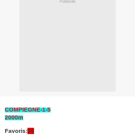
Publicité
COMPIEGNE
-1-5
2000
m
Favoris:
09