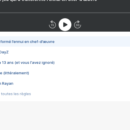
nsformé l’ennui en chef-d’œuvre
 DayZ
 a 13 ans (et vous l'avez ignoré)
e (littéralement)
im Rayan
 toutes les règles
s les jeux vidéo
us choquant de Rockstar ? - Le scandale BULLY
e plus moche de Steam