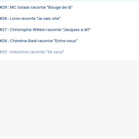
#29 : MC Solaar raconte "Bouge de là"
28 : Lorie raconte "Je vais vite"
#27 : Christophe Willem raconte "Jacques a dit"
#26 : Chimène Badi raconte "Entre nous"
#25 : Indochine raconte "3e sexe"
#24 : Zaho raconte "C'est chelou"
#23 : Patrick Bruel raconte "Au café des délices"
#22 : Kyo raconte "Le chemin"
#21 : Nolwenn Leroy raconte "Cassé"
#20 : Patrick Hernandez raconte "Born to be alive"
#19 : Lorie raconte "Près de moi"
#18 : Michael Jones raconte "A nos actes manqués" (avec Jean-Jacque