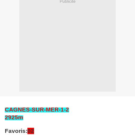
Publicité
CAGNES-SUR-MER
-1-2
2925
m
Favoris:
02