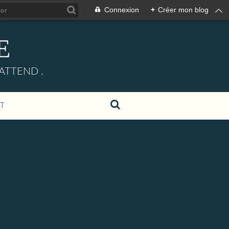
Connexion
+
Créer mon blog
E
ATTEND .
T