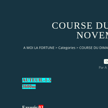
COURSE D
NOVEM
A MOI LA FORTUNE
>
Categories
>
COURSE DU DIMA
0
Par 
AUTEUIL
-1-5
3600
m
Favoris:
03