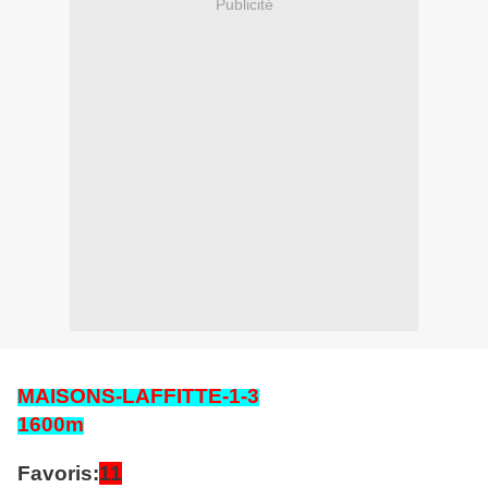
Publicité
MAISONS-LAFFITTE-1-3
1600m
Favoris:
11