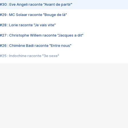
#30 : Eve Angeli raconte "Avant de partir"
#29 : MC Solaar raconte "Bouge de là"
28 : Lorie raconte "Je vais vite"
#27 : Christophe Willem raconte "Jacques a dit"
#26 : Chimène Badi raconte "Entre nous"
#25 : Indochine raconte "3e sexe"
#24 : Zaho raconte "C'est chelou"
#23 : Patrick Bruel raconte "Au café des délices"
#22 : Kyo raconte "Le chemin"
#21 : Nolwenn Leroy raconte "Cassé"
#20 : Patrick Hernandez raconte "Born to be alive"
#19 : Lorie raconte "Près de moi"
#18 : Michael Jones raconte "A nos actes manqués" (avec Jean-Jacque