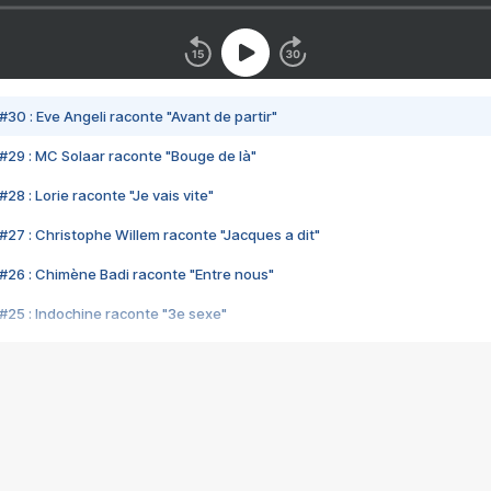
#30 : Eve Angeli raconte "Avant de partir"
#29 : MC Solaar raconte "Bouge de là"
28 : Lorie raconte "Je vais vite"
#27 : Christophe Willem raconte "Jacques a dit"
#26 : Chimène Badi raconte "Entre nous"
#25 : Indochine raconte "3e sexe"
#24 : Zaho raconte "C'est chelou"
#23 : Patrick Bruel raconte "Au café des délices"
#22 : Kyo raconte "Le chemin"
#21 : Nolwenn Leroy raconte "Cassé"